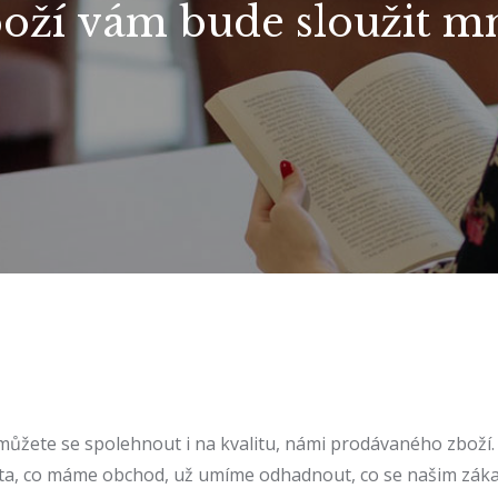
oží vám bude sloužit m
 můžete se spolehnout i na kvalitu, námi prodávaného zboží
éta, co máme obchod, už umíme odhadnout, co se našim záka