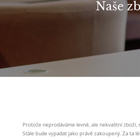
Naše zb
Protože neprodáváme levné, ale nekvalitní zboží,
Stále bude vypadat jako právě zakoupený. Za ta l