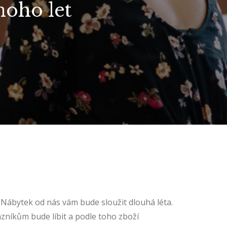
noho let
.
Nábytek
od nás vám bude sloužit dlouhá léta.
zníkům bude líbit a podle toho zboží