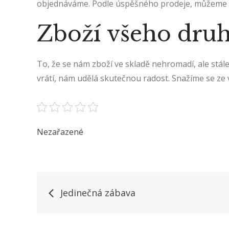
objednáváme. Podle úspěšného prodeje, můžeme říc
Zboží všeho dr
To, že se nám zboží ve skladě nehromadí, ale stál
vrátí, nám udělá skutečnou radost. Snažíme se ze v
Nezařazené
Navigace
Jedinečná zábava
pro