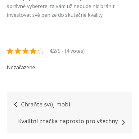
správně vyberete, ta vám už nebude nic bránit
investovat své peníze do skutečné kvality.
4.2/5 - (4 votes)
Nezařazené
Navigace
Chraňte svůj mobil
pro
Kvalitní značka naprosto pro všechny
příspěvek