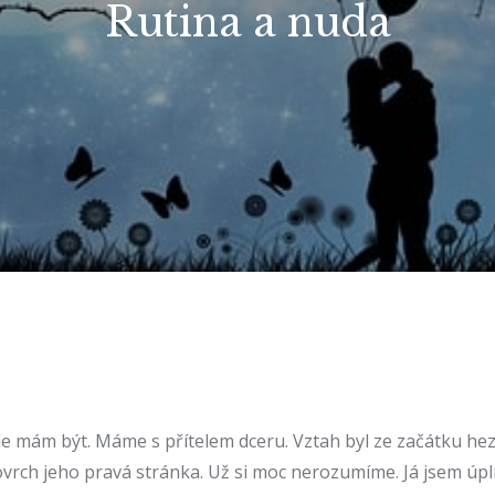
Rutina a nuda
e mám být. Máme s přítelem dceru. Vztah byl ze začátku hezký
ovrch jeho pravá stránka. Už si moc nerozumíme. Já jsem úpln