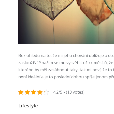
Bez ohledu na to, že mi jeho chování ubližuje a dce
zasloužíš.“ Snažím se mu vysvětlit už xx měsíců, ž
kterého by měl zasáhnout taky, tak mi poví, že to
není ideální a je to poslední dobou spíše jenom př
4.2/5 - (13 votes)
Lifestyle