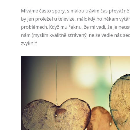
Míváme často spory, s malou trávím čas převážně 
by jen proležel u televize, málokdy ho někam vytá
problémech. Když mu řeknu, že mi vadí, že je neust
nám (myslím kvalitně strávený, ne že vedle nás sedí 
zvykni.“