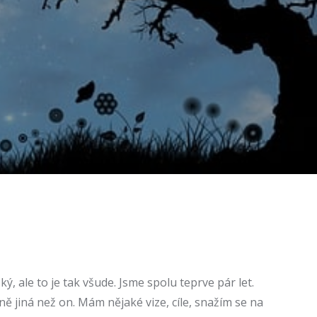
, ale to je tak všude. Jsme spolu teprve pár let.
ě jiná než on. Mám nějaké vize, cíle, snažím se na