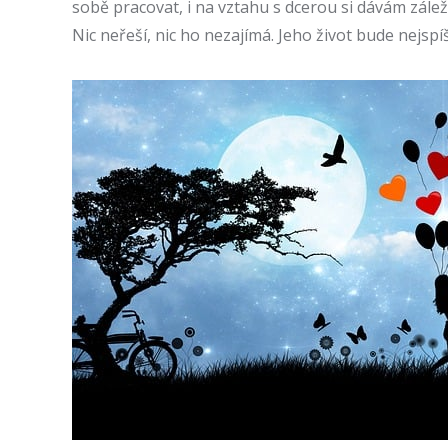
sobě pracovat, i na vztahu s dcerou si dávám zálež
Nic neřeší, nic ho nezajímá. Jeho život bude nejsp