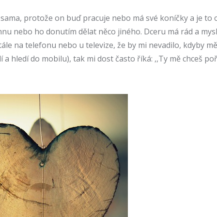
sama, protože on buď pracuje nebo má své koníčky a je to o
hnu nebo ho donutím dělat něco jiného. Dceru má rád a myslím
ále na telefonu nebo u televize, že by mi nevadilo, kdyby mě
a hledí do mobilu), tak mi dost často říká: ,,Ty mě chceš pořá