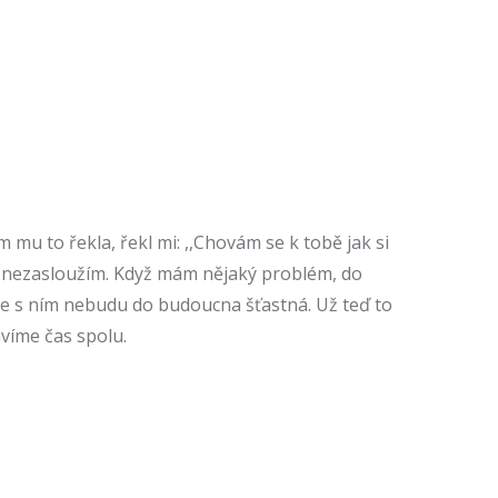
 mu to řekla, řekl mi: ,,Chovám se k tobě jak si
ěho nezasloužím. Když mám nějaký problém, do
 že s ním nebudu do budoucna šťastná. Už teď to
ávíme čas spolu.