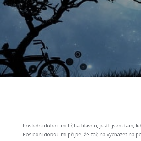
Poslední dobou mi běhá hlavou, jestli jsem tam, kd
Poslední dobou mi přijde, že začíná vycházet na p