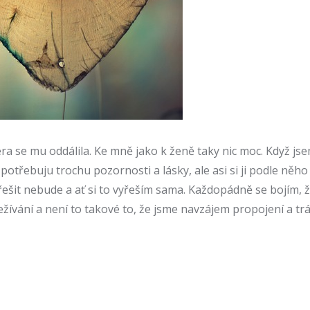
ra se mu oddálila. Ke mně jako k ženě taky nic moc. Když jsem
e potřebuju trochu pozornosti a lásky, ale asi si ji podle n
 řešit nebude a ať si to vyřeším sama. Každopádně se bojím,
ežívání a není to takové to, že jsme navzájem propojení a tr