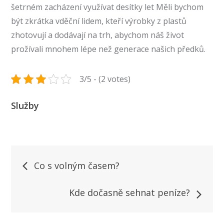
šetrném zacházení využívat desítky let Měli bychom
být zkrátka vděční lidem, kteří výrobky z plastů
zhotovují a dodávají na trh, abychom náš život
prožívali mnohem lépe než generace našich předků.
3/5 - (2 votes)
Služby
Navigace
Co s volným časem?
pro
Kde dočasně sehnat peníze?
příspěvek