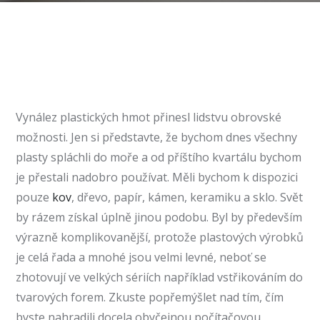
Vynález plastických hmot přinesl lidstvu obrovské
možnosti. Jen si představte, že bychom dnes všechny
plasty spláchli do moře a od příštího kvartálu bychom
je přestali nadobro používat. Měli bychom k dispozici
pouze
kov
, dřevo, papír, kámen, keramiku a sklo.
S
vět
by
rázem
získal úplně jinou podobu. Byl by především
výrazně komplikovanější, protože plastových výrobků
je celá řada a mnohé jsou velmi levné, neboť se
zhotovují ve velkých sériích například vstřikováním do
tvarových forem.
Zkuste popřemýšlet nad tím,
čím
byste nahradili
docela obyčejnou
počítačovou