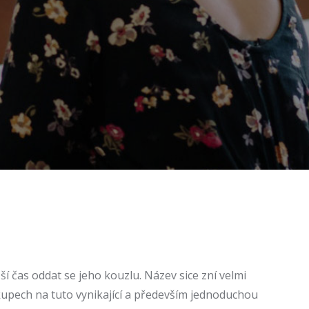
yšší čas oddat se jeho kouzlu. Název sice zní velmi
ech na tuto vynikající a především jednoduchou