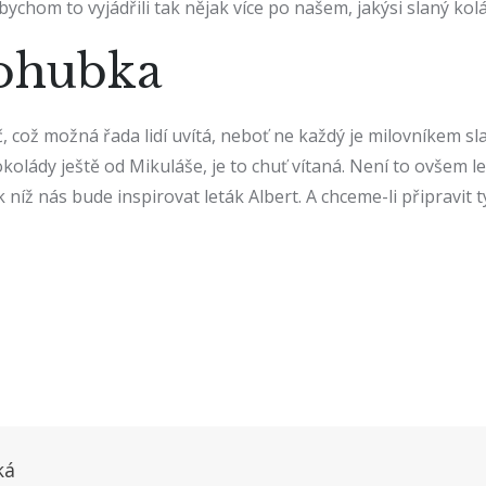
bychom to vyjádřili tak nějak více po našem, jakýsi slaný kolá
nohubka
koláč, což možná řada lidí uvítá, neboť ne každý je milovníke
okolády ještě od Mikuláše, je to chuť vítaná. Není to ovšem l
, k níž nás bude inspirovat leták Albert. A chceme-li připravi
ká