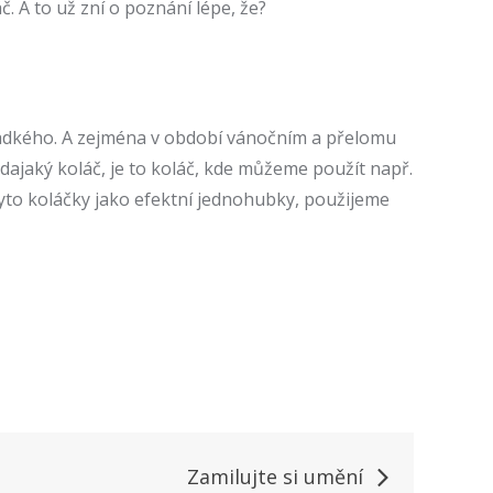
č. A to už zní o poznání lépe, že?
m sladkého. A zejména v období vánočním a přelomu
edajaký koláč, je to koláč, kde můžeme použít např.
t tyto koláčky jako efektní jednohubky, použijeme
Zamilujte si umění