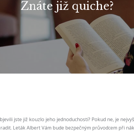
Znáte již quiche?
 Objevili jste již kouzlo jeho jednoduchosti? Pokud ne, je nejv
radit.
Leták Albert
Vám bude bezpečným průvodcem při nákup