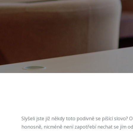
Slyšeli jste již někdy toto podivně se píšící slovo?
honosně, nicméně není zapotřebí nechat se jím od