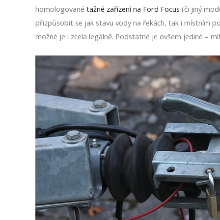
homologované
tažné zařízení na Ford Focus
(či jiný mod
přizpůsobit se jak stavu vody na řekách, tak i místním 
možné je i zcela legálně. Podstatné je ovšem jediné – m