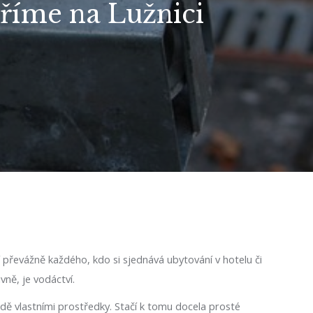
říme na Lužnici
jí převážně každého, kdo si sjednává ubytování v hotelu či
ně, je vodáctví.
 lodě vlastními prostředky. Stačí k tomu docela prosté