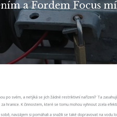
ením a Fordem Focus mí
nou po svém, a netýká se jich žádné restriktivní nařízení? Ta zasahu
 za hranice. K činnostem, které se tomu mohou vyhnout zcela efektiv
i při sobě, navzájem si pomáhali a snažili se také dopravovat na vodu