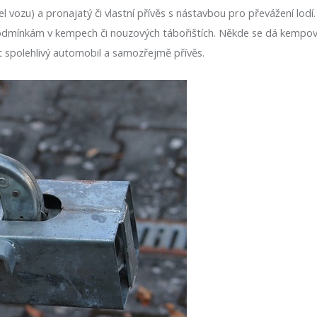
el vozu) a pronajatý či vlastní přívěs s nástavbou pro převážení lod
podmínkám v kempech či nouzových tábořištích. Někde se dá kempovat
ít spolehlivý automobil a samozřejmě přívěs.