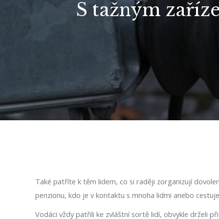
S tažným zaříz
Také patříte k těm lidem, co si raději zorganizují dovole
penzionu, kdo je v kontaktu s mnoha lidmi anebo cestuje
Vodáci vždy patřili ke zvláštní sortě lidí, obvykle držel