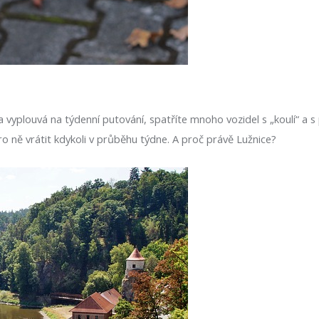
 vyplouvá na týdenní putování, spatříte mnoho vozidel s „koulí“ a s p
 ně vrátit kdykoli v průběhu týdne. A proč právě Lužnice?