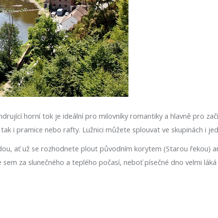
rující horní tok je ideální pro milovníky romantiky a hlavně pro za
tak i pramice nebo rafty. Lužnici můžete splouvat ve skupinách i jed
dou, ať už se rozhodnete plout původním korytem (Starou řekou) a
e sem za slunečného a teplého počasí, neboť písečné dno velmi láká 