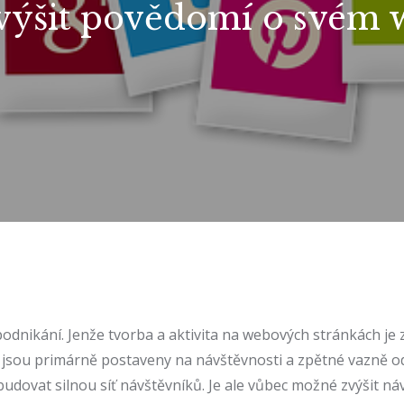
zvýšit povědomí o svém 
nikání. Jenže tvorba a aktivita na webových stránkách je zb
 jsou primárně postaveny na návštěvnosti a zpětné vazně od
ybudovat silnou síť návštěvníků. Je ale vůbec možné zvýšit ná