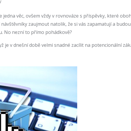
í
e jedna věc, ovšem vždy v rovnováze s příspěvky, které obo
ží návštěvníky zaujmout natolik, že si vás zapamatují a budo
ánu. No nezní to přímo pohádkově?
 je v dnešní době velmi snadné zacílit na potencionální zák