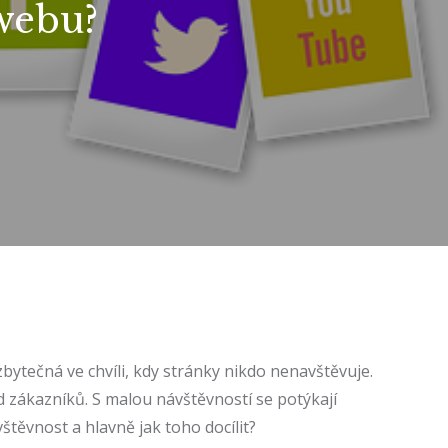
webu?
ytečná ve chvíli, kdy stránky nikdo nenavštěvuje.
 zákazníků. S malou návštěvností se potýkají
vštěvnost a hlavně jak toho docílit?