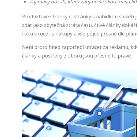
Zajímavý obsah, který zaujme širokou masu lid
Produktové stránky či stránky s nabídkou služeb j
zdát jako zbytečná ztráta času, čtivé články doká
ruku v roce i s nákupy a vše půjde přesně dle pl
Není proto hned zapotřebí utrácet za reklamu, když
články a postřehy z oboru jsou přesně to pravé.